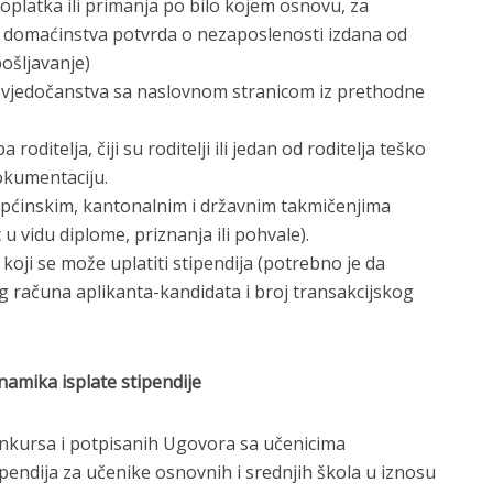
doplatka ili primanja po bilo kojem osnovu, za
domaćinstva potvrda o nezaposlenosti izdana od
pošljavanje)
/svjedočanstva sa naslovnom stranicom iz prethodne
 roditelja, čiji su roditelji ili jedan od roditelja teško
okumentaciju.
 općinskim, kantonalnim i državnim takmičenjima
u vidu diplome, priznanja ili pohvale).
oji se može uplatiti stipendija (potrebno je da
g računa aplikanta-kandidata i broj transakcijskog
dinamika isplate stipendije
nkursa i potpisanih Ugovora sa učenicima
ipendija za učenike osnovnih i srednjih škola u iznosu