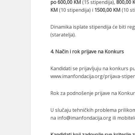
po 600,00 KM
(15 stipendija),
800,00 
KM
(10 stipendija) i
1500,00 KM
(10 st
Dinamika isplate stipendija će biti 
(staratelja).
4. Način i rok prijave na Konkurs
Kandidati se prijavljuju na konkurs pu
www.imanfondacija.org/prijava-stipen
Rok za podnošenje prijave na Konkur
U slučaju tehničkih problema prilikom
na info@imanfondacija.org ili mobite
Kandidati koji zadovolje sve kriterije 