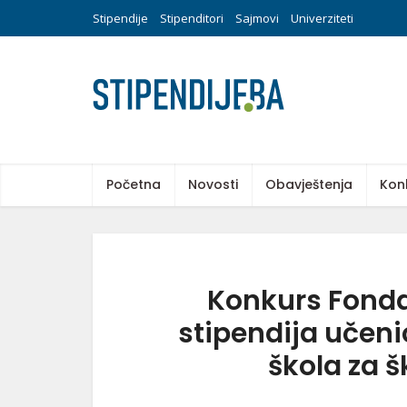
Stipendije
Stipenditori
Sajmovi
Univerziteti
Početna
Novosti
Obavještenja
Kon
Konkurs Fonda
stipendija učeni
škola za š