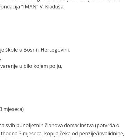
Fondacija “IMAN” V. Kladuša
e škole u Bosni i Hercegovini,
,
varenje u bilo kojem polju,
 3 mjeseca)
a svih punoljetnih članova domaćinstva (potvrda o
ethodna 3 mjeseca, kopija čeka od penzije/invalidnine,