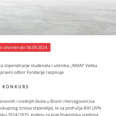
 otvoren do: 06.09.2024.
za stipendiranje studenata i učenika „IMAN“ Velika
Upravni odbor Fondacije raspisuje
K O N K U R S
snovnih i srednjih škola u Bosni i Hercegovini (sa
ukupnog iznosa stipendija), te sa područja BIH (20%
sku 2024./2025. godinu za koje finansijska sredstva