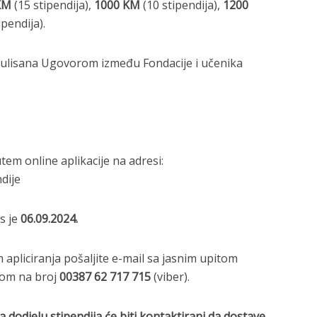
KM
(15 stipendija),
1000 KM
(10 stipendija),
1200
ipendija).
regulisana Ugovorom između Fondacije i učenika
tem online aplikacije na adresi:
dije
s je
06.09.2024.
 apliciranja pošaljite e-mail sa jasnim upitom
lom na broj
00387 62 717 715
(viber).
za dodjelu stipendija će biti kontaktirani da dostave