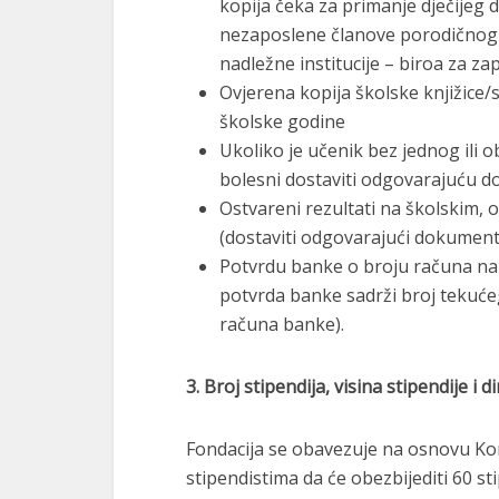
kopija čeka za primanje dječijeg 
nezaposlene članove porodičnog 
nadležne institucije – biroa za za
Ovjerena kopija školske knjižice
školske godine
Ukoliko je učenik bez jednog ili oba
bolesni dostaviti odgovarajuću d
Ostvareni rezultati na školskim,
(dostaviti odgovarajući dokument 
Potvrdu banke o broju računa na k
potvrda banke sadrži broj tekuće
računa banke).
3. Broj stipendija, visina stipendije i 
Fondacija se obavezuje na osnovu Ko
stipendistima da će obezbijediti 60 st