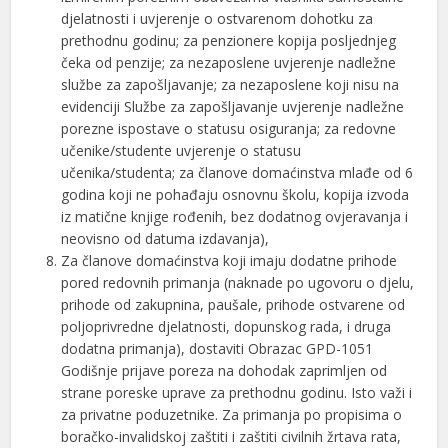
djelatnosti i uvjerenje o ostvarenom dohotku za
prethodnu godinu; za penzionere kopija posljednjeg
čeka od penzije; za nezaposlene uvjerenje nadležne
službe za zapošljavanje; za nezaposlene koji nisu na
evidenciji Službe za zapošljavanje uvjerenje nadležne
porezne ispostave o statusu osiguranja; za redovne
učenike/studente uvjerenje o statusu
učenika/studenta; za članove domaćinstva mlađe od 6
godina koji ne pohađaju osnovnu školu, kopija izvoda
iz matične knjige rođenih, bez dodatnog ovjeravanja i
neovisno od datuma izdavanja),
Za članove domaćinstva koji imaju dodatne prihode
pored redovnih primanja (naknade po ugovoru o djelu,
prihode od zakupnina, paušale, prihode ostvarene od
poljoprivredne djelatnosti, dopunskog rada, i druga
dodatna primanja), dostaviti Obrazac GPD-1051
Godišnje prijave poreza na dohodak zaprimljen od
strane poreske uprave za prethodnu godinu. Isto važi i
za privatne poduzetnike. Za primanja po propisima o
boračko-invalidskoj zaštiti i zaštiti civilnih žrtava rata,