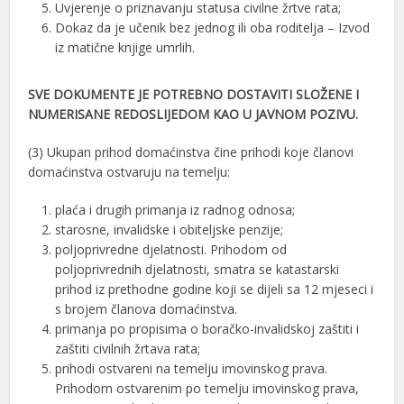
Uvjerenje o priznavanju statusa civilne žrtve rata;
Dokaz da je učenik bez jednog ili oba roditelja – Izvod
iz matične knjige umrlih.
SVE DOKUMENTE JE POTREBNO DOSTAVITI SLOŽENE I
NUMERISANE REDOSLIJEDOM KAO U JAVNOM POZIVU.
(3) Ukupan prihod domaćinstva čine prihodi koje članovi
domaćinstva ostvaruju na temelju:
plaća i drugih primanja iz radnog odnosa;
starosne, invalidske i obiteljske penzije;
poljoprivredne djelatnosti. Prihodom od
poljoprivrednih djelatnosti, smatra se katastarski
prihod iz prethodne godine koji se dijeli sa 12 mjeseci i
s brojem članova domaćinstva.
primanja po propisima o boračko-invalidskoj zaštiti i
zaštiti civilnih žrtava rata;
prihodi ostvareni na temelju imovinskog prava.
Prihodom ostvarenim po temelju imovinskog prava,