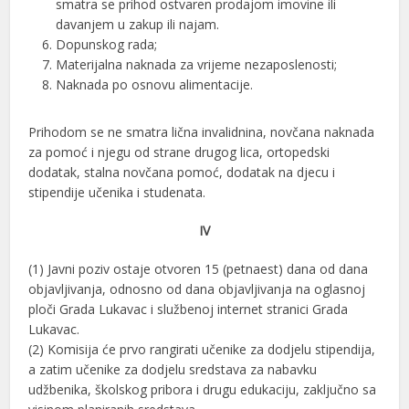
smatra se prihod ostvaren prodajom imovine ili
davanjem u zakup ili najam.
Dopunskog rada;
Materijalna naknada za vrijeme nezaposlenosti;
Naknada po osnovu alimentacije.
Prihodom se ne smatra lična invalidnina, novčana naknada
za pomoć i njegu od strane drugog lica, ortopedski
dodatak, stalna novčana pomoć, dodatak na djecu i
stipendije učenika i studenata.
IV
(1) Javni poziv ostaje otvoren 15 (petnaest) dana od dana
objavljivanja, odnosno od dana objavljivanja na oglasnoj
ploči Grada Lukavac i službenoj internet stranici Grada
Lukavac.
(2) Komisija će prvo rangirati učenike za dodjelu stipendija,
a zatim učenike za dodjelu sredstava za nabavku
udžbenika, školskog pribora i drugu edukaciju, zaključno sa