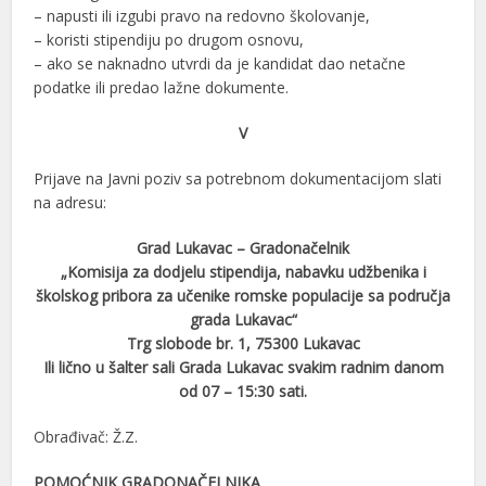
– napusti ili izgubi pravo na redovno školovanje,
– koristi stipendiju po drugom osnovu,
– ako se naknadno utvrdi da je kandidat dao netačne
podatke ili predao lažne dokumente.
V
Prijave na Javni poziv sa potrebnom dokumentacijom slati
na adresu:
Grad Lukavac – Gradonačelnik
„Komisija za dodjelu stipendija, nabavku udžbenika i
školskog pribora za učenike romske populacije sa područja
grada Lukavac“
Trg slobode br. 1, 75300 Lukavac
Ili lično u šalter sali Grada Lukavac svakim radnim danom
od 07 – 15:30 sati.
Obrađivač: Ž.Z.
POMOĆNIK GRADONAČELNIKA