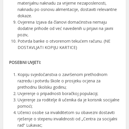
materijalnu naknadu za vrijeme nezaposlenosti,
naknadu po osnovu alimentacije, dostaviti relevantne
dokaze.
Ovjerena Izjava da članovi domaćinstva nemaju
dodatne prihode od već navedenih u prijavi na javni
poziv,
Potvrda banke o otvorenom tekućem računu. (NE
DOSTAVLJATI KOPIJU KARTICE)
POSEBNI UVJETI:
Kopiju svjedočanstva o završenom prethodnom
razredu i potvrdu škole o prosjeku ocjena za
prethodnu školsku godinu;
Uvjerenje o pripadnosti boračkoj populaciji;
Uvjerenje za roditelje ili učenika da je korisnik socijalne
pomoći;
Učenici osobe sa invaliditetom su obavezni dostaviti
rješenje o stepenu invalidnosti od „Centra za socijalni
rad“ Lukavac;