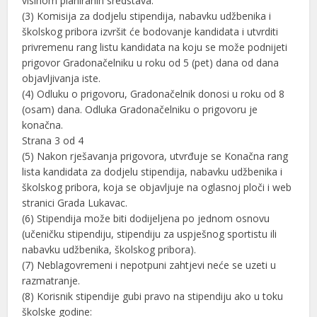
visinom planiranih sredstava.
(3) Komisija za dodjelu stipendija, nabavku udžbenika i
školskog pribora izvršit će bodovanje kandidata i utvrditi
privremenu rang listu kandidata na koju se može podnijeti
prigovor Gradonačelniku u roku od 5 (pet) dana od dana
objavljivanja iste.
(4) Odluku o prigovoru, Gradonačelnik donosi u roku od 8
(osam) dana. Odluka Gradonačelniku o prigovoru je
konačna.
Strana 3 od 4
(5) Nakon rješavanja prigovora, utvrđuje se Konačna rang
lista kandidata za dodjelu stipendija, nabavku udžbenika i
školskog pribora, koja se objavljuje na oglasnoj ploči i web
stranici Grada Lukavac.
(6) Stipendija može biti dodijeljena po jednom osnovu
(učeničku stipendiju, stipendiju za uspješnog sportistu ili
nabavku udžbenika, školskog pribora).
(7) Neblagovremeni i nepotpuni zahtjevi neće se uzeti u
razmatranje.
(8) Korisnik stipendije gubi pravo na stipendiju ako u toku
školske godine: