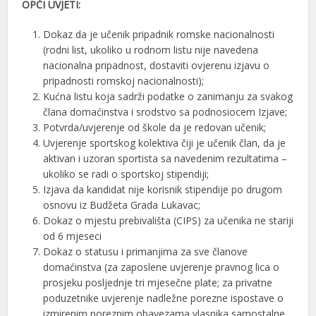
OPĆI UVJETI:
Dokaz da je učenik pripadnik romske nacionalnosti
(rodni list, ukoliko u rodnom listu nije navedena
nacionalna pripadnost, dostaviti ovjerenu izjavu o
pripadnosti romskoj nacionalnosti);
Kućna listu koja sadrži podatke o zanimanju za svakog
člana domaćinstva i srodstvo sa podnosiocem Izjave;
Potvrda/uvjerenje od škole da je redovan učenik;
Uvjerenje sportskog kolektiva čiji je učenik član, da je
aktivan i uzoran sportista sa navedenim rezultatima –
ukoliko se radi o sportskoj stipendiji;
Izjava da kandidat nije korisnik stipendije po drugom
osnovu iz Budžeta Grada Lukavac;
Dokaz o mjestu prebivališta (CIPS) za učenika ne stariji
od 6 mjeseci
Dokaz o statusu i primanjima za sve članove
domaćinstva (za zaposlene uvjerenje pravnog lica o
prosjeku posljednje tri mjesečne plate; za privatne
poduzetnike uvjerenje nadležne porezne ispostave o
izmirenim poreznim obavezama vlasnika samostalne