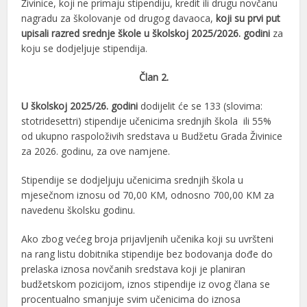
Živinice, koji ne primaju stipendiju, kredit ili drugu novčanu
nagradu za školovanje od drugog davaoca,
koji su prvi put
upisali razred srednje škole u školskoj 2025/2026. godini
za
koju se dodjeljuje stipendija.
Član 2.
U školskoj 2025/26. godini
dodijelit će se 133 (slovima:
stotridesettri) stipendije učenicima srednjih škola ili 55%
od ukupno raspoloživih sredstava u Budžetu Grada Živinice
za 2026. godinu, za ove namjene.
Stipendije se dodjeljuju učenicima srednjih škola u
mjesečnom iznosu od 70,00 KM, odnosno 700,00 KM za
navedenu školsku godinu.
Ako zbog većeg broja prijavljenih učenika koji su uvršteni
na rang listu dobitnika stipendije bez bodovanja dođe do
prelaska iznosa novčanih sredstava koji je planiran
budžetskom pozicijom, iznos stipendije iz ovog člana se
procentualno smanjuje svim učenicima do iznosa