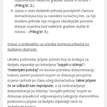
ovjerena kod nadležne gradske službe ili notara –
(
Prilog br. 2
.),
Izjava o visini dodatnih prihoda punoljetnih članova
domaćinstava koji su navedeni na kućnoj listi, za čije
dodatne prihode nije moguće obezbijediti pismene
dokaze ovjerena kod nadležne gradske službe ili
notara – (
Prilog br. 3
.).
Dokaz o prebivalištu za učenika Komisija pribavlja po
službenoj dužnosti.
Ukoliko podnosilac prijave (učenici koji se boduju) za
dodjelu stipendije po kriterijima
“uspjeh u učenju”
i
“materijalni položaj”
ne dostavi potrebnu dokumentaciju
traženu Javnim pozivom kojom se dokazuje prosječna
ocjena i prihodi po članu užeg domaćinstva,
takve prijave
će se odbaciti kao nepotpune
, a za nedostavljanje
dokumentacije po kriteriju “socijalni položaj” kojom se
dokazuje pripadnost odgovarajućoj kategoriji stanovništva,
podnosiocu prijave za dodjelu stipendije neće se
dodjeljivati bodovi.