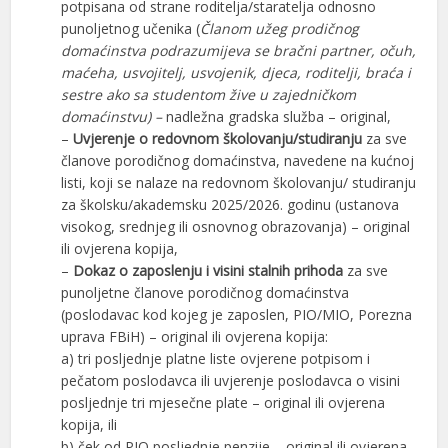
potpisana od strane roditelja/staratelja odnosno
punoljetnog učenika (
Članom užeg prodičnog
domaćinstva podrazumijeva se bračni partner, očuh,
maćeha, usvojitelj, usvojenik, djeca, roditelji, braća i
sestre ako sa studentom žive u zajedničkom
domaćinstvu) –
nadležna gradska služba – original,
–
Uvjerenje o redovnom školovanju/studiranju
za sve
članove porodičnog domaćinstva, navedene na kućnoj
listi, koji se nalaze na redovnom školovanju/ studiranju
za školsku/akademsku 2025/2026. godinu (ustanova
visokog, srednjeg ili osnovnog obrazovanja) – original
ili ovjerena kopija,
–
Dokaz o zaposlenju i visini stalnih prihoda
za sve
punoljetne članove porodičnog domaćinstva
(poslodavac kod kojeg je zaposlen, PIO/MIO, Porezna
uprava FBiH) – original ili ovjerena kopija:
a) tri posljednje platne liste ovjerene potpisom i
pečatom poslodavca ili uvjerenje poslodavca o visini
posljednje tri mjesečne plate – original ili ovjerena
kopija, ili
b) ček od PIO posljednje penzije – original ili ovjerena