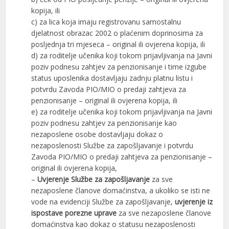
kopija, ili
c) za lica koja imaju registrovanu samostalnu
djelatnost obrazac 2002 o plaćenim doprinosima za
posljednja tri mjeseca – original ili ovjerena kopija, ili
d) za roditelje učenika koji tokom prijavljivanja na Javni
poziv podnesu zahtjev za penzionisanje i time izgube
status uposlenika dostavljaju zadnju platnu listu i
potvrdu Zavoda PIO/MIO o predaji zahtjeva za
penzionisanje – original ili ovjerena kopija, ili
e) za roditelje učenika koji tokom prijavljivanja na Javni
poziv podnesu zahtjev za penzionisanje kao
nezaposlene osobe dostavljaju dokaz o
nezaposlenosti Službe za zapošljavanje i potvrdu
Zavoda PIO/MIO o predaji zahtjeva za penzionisanje –
original ili ovjerena kopija,
–
Uvjerenje Službe za zapošljavanje
za sve
nezaposlene članove domaćinstva, a ukoliko se isti ne
vode na evidenciji Službe za zapošljavanje,
uvjerenje iz
ispostave porezne uprave
za sve nezaposlene članove
domaćinstva kao dokaz o statusu nezaposlenosti