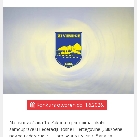
Konkurs otvoren do: 1.6.2026.
Na osnovu člana 15. Zakona o principima lokalne
samouprave u Federaciji Bosne i Hercegovine („Službene
novine Federacije BiH“, broj 49/06 i 51/09), člana 38.