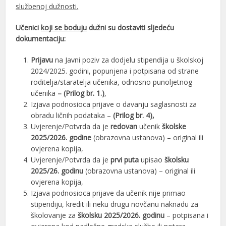
službenoj dužnosti.
Učenici
koji se boduju
dužni su dostaviti sljedeću
dokumentaciju:
Prijavu
na Javni poziv za dodjelu stipendija u školskoj
2024/2025. godini, popunjena i potpisana od strane
roditelja/staratelja učenika, odnosno punoljetnog
učenika
– (Prilog br. 1.)
,
Izjava podnosioca prijave o davanju saglasnosti za
obradu ličnih podataka –
(Prilog br. 4),
Uvjerenje/Potvrda da je
redovan
učenik
školske
2025/2026. godine
(obrazovna ustanova) – original ili
ovjerena kopija,
Uvjerenje/Potvrda da je
prvi puta
upisao
školsku
2025/26. godinu
(obrazovna ustanova) – original ili
ovjerena kopija,
Izjava podnosioca prijave da učenik nije primao
stipendiju, kredit ili neku drugu novčanu naknadu za
školovanje za
školsku 2025/2026. godinu
– potpisana i