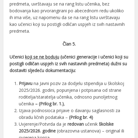
predmeta, uvrštavaju se na rang listu učenika, bez
bodovanja kao prvorangirani po abecednom redu ukoliko
ih ima više, uz napomenu da se na rang listu uvrštavaju
kao učenici koji su postigli odličan uspjeh iz svih nastavnih
predmeta.
Član 5.
Učenici
koji se ne boduju
(učenici generacije i učenici koji su
postigli odličan uspjeh iz svih nastavnih predmeta) dužni su
dostaviti sljedeću dokumentaciju:
Prijavu
na Javni poziv za dodjelu stipendija u školskoj
2025/2026. godini, popunjena i potpisana od strane
roditelja/staratelja učenika, odnosno punoljetnog
učenika
– (Prilog br. 1.)
,
Izjava podnosioca prijave o davanju saglasnosti za
obradu ličnih podataka –
(Prilog br. 4)
Uvjerenje/Potvrda da je
redovan
učenik
školske
2025/2026. godine
(obrazovna ustanova) – original ili
ovjerena kopija,