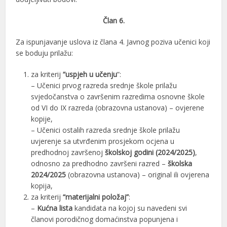
Član 6.
Za ispunjavanje uslova iz člana 4. Javnog poziva učenici koji
se boduju prilažu:
za kriterij
“uspjeh u učenju
”:
– Učenici prvog razreda srednje škole prilažu
svjedočanstva o završenim razredima osnovne škole
od VI do IX razreda (obrazovna ustanova) – ovjerene
kopije,
– Učenici ostalih razreda srednje škole prilažu
uvjerenje sa utvrđenim prosjekom ocjena u
predhodnoj završenoj
školskoj godini (2024/2025)
,
odnosno za predhodno završeni razred –
školska
2024/2025
(obrazovna ustanova) – original ili ovjerena
kopija,
za kriterij
“materijalni položaj”
:
–
Kućna lista
kandidata na kojoj su navedeni svi
članovi porodičnog domaćinstva popunjena i