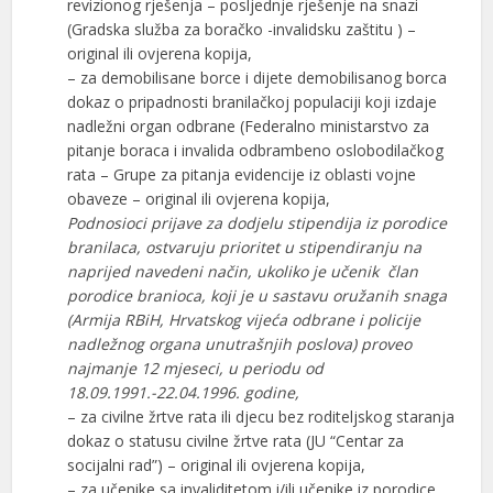
revizionog rješenja – posljednje rješenje na snazi
(Gradska služba za boračko -invalidsku zaštitu ) –
original ili ovjerena kopija,
– za demobilisane borce i dijete demobilisanog borca
dokaz o pripadnosti branilačkoj populaciji koji izdaje
nadležni organ odbrane (Federalno ministarstvo za
pitanje boraca i invalida odbrambeno oslobodilačkog
rata – Grupe za pitanja evidencije iz oblasti vojne
obaveze – original ili ovjerena kopija,
Podnosioci prijave za dodjelu stipendija iz porodice
branilaca, ostvaruju prioritet u stipendiranju na
naprijed navedeni način, ukoliko je učenik član
porodice branioca, koji je u sastavu oružanih snaga
(Armija RBiH, Hrvatskog vijeća odbrane i policije
nadležnog organa unutrašnjih poslova) proveo
najmanje 12 mjeseci, u periodu od
18.09.1991.-22.04.1996. godine,
– za civilne žrtve rata ili djecu bez roditeljskog staranja
dokaz o statusu civilne žrtve rata (JU “Centar za
socijalni rad”) – original ili ovjerena kopija,
– za učenike sa invaliditetom i/ili učenike iz porodice