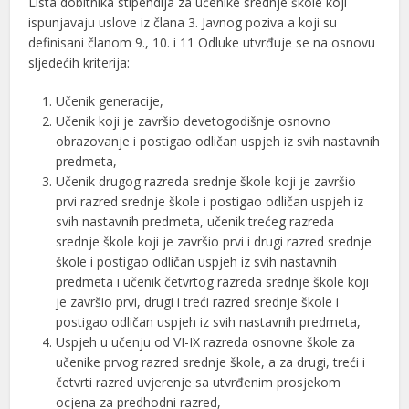
Lista dobitnika stipendija za učenike srednje škole koji
ispunjavaju uslove iz člana 3. Javnog poziva a koji su
definisani članom 9., 10. i 11 Odluke utvrđuje se na osnovu
sljedećih kriterija:
Učenik generacije,
Učenik koji je završio devetogodišnje osnovno
obrazovanje i postigao odličan uspjeh iz svih nastavnih
predmeta,
Učenik drugog razreda srednje škole koji je završio
prvi razred srednje škole i postigao odličan uspjeh iz
svih nastavnih predmeta, učenik trećeg razreda
srednje škole koji je završio prvi i drugi razred srednje
škole i postigao odličan uspjeh iz svih nastavnih
predmeta i učenik četvrtog razreda srednje škole koji
je završio prvi, drugi i treći razred srednje škole i
postigao odličan uspjeh iz svih nastavnih predmeta,
Uspjeh u učenju od VI-IX razreda osnovne škole za
učenike prvog razred srednje škole, a za drugi, treći i
četvrti razred uvjerenje sa utvrđenim prosjekom
ocjena za predhodni razred,