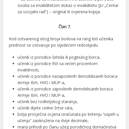
osoba sa invaliditetom dokaz o invaliditetu (JU „Centar
za socijalni rad”) – original ili ovjerena kopija.
Član 7.
Kod ostvarenog istog broja bodova na rang listi učenika
prednost se ostvaruje po sljedećem redoslijedu:
učenik iz porodice šehida ili poginulog borca,
učenik iz porodice RVI sa većim procentom
invalidnosti,
učenik iz porodice nazaposlenih demobilisanih boraca
Armije BiH, HVO i MUP-a,
učenik iz porodice zaposlenih demobilisanih boraca
Armije BiH, HVO i MUP-a,
učenik bez roditeljskog staranja,
učenik dijete civilne žrtve rata,
bolja prosječna ocjena izračunata po kriteriju “uspeh u
učenju” zaokružena na dvije decimale,
manji prihodi po članu užeg porodičnog domaćinstva