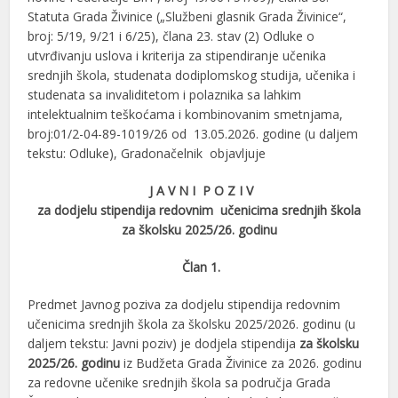
Statuta Grada Živinice („Službeni glasnik Grada Živinice“,
broj: 5/19, 9/21 i 6/25), člana 23. stav (2) Odluke o
utvrđivanju uslova i kriterija za stipendiranje učenika
srednjih škola, studenata dodiplomskog studija, učenika i
studenata sa invaliditetom i polaznika sa lahkim
intelektualnim teškoćama i kombinovanim smetnjama,
broj:01/2-04-89-1019/26 od 13.05.2026. godine (u daljem
tekstu: Odluke), Gradonačelnik objavljuje
J A V N I P O Z I V
za dodjelu stipendija redovnim učenicima srednjih škola
za školsku 2025/26. godinu
Član 1.
Predmet Javnog poziva za dodjelu stipendija redovnim
učenicima srednjih škola za školsku 2025/2026. godinu (u
daljem tekstu: Javni poziv) je dodjela stipendija
za školsku
2025/26. godinu
iz Budžeta Grada Živinice za 2026. godinu
za redovne učenike srednjih škola sa područja Grada