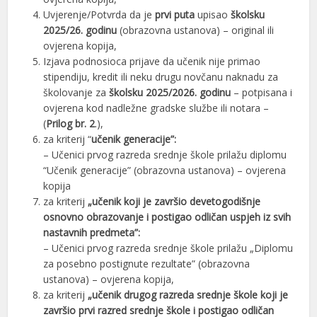
Uvjerenje/Potvrda da je
prvi puta
upisao
školsku
2025/26. godinu
(obrazovna ustanova) – original ili
ovjerena kopija,
Izjava podnosioca prijave da učenik nije primao
stipendiju, kredit ili neku drugu novčanu naknadu za
školovanje za
školsku 2025/2026. godinu
– potpisana i
ovjerena kod nadležne gradske službe ili notara –
(
Prilog br. 2
.),
za kriterij “
učenik generacije”:
– Učenici prvog razreda srednje škole prilažu diplomu
“Učenik generacije” (obrazovna ustanova) – ovjerena
kopija
za kriterij
„učenik koji je završio devetogodišnje
osnovno obrazovanje i postigao odličan uspjeh iz svih
nastavnih predmeta”:
– Učenici prvog razreda srednje škole prilažu „Diplomu
za posebno postignute rezultate” (obrazovna
ustanova) – ovjerena kopija,
za kriterij
„učenik drugog razreda srednje škole koji je
završio prvi razred srednje škole i postigao odličan