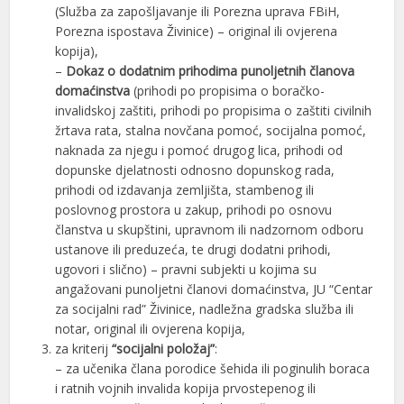
(Služba za zapošljavanje ili Porezna uprava FBiH,
Porezna ispostava Živinice) – original ili ovjerena
kopija),
–
Dokaz o dodatnim prihodima punoljetnih članova
domaćinstva
(prihodi po propisima o boračko-
invalidskoj zaštiti, prihodi po propisima o zaštiti civilnih
žrtava rata, stalna novčana pomoć, socijalna pomoć,
naknada za njegu i pomoć drugog lica, prihodi od
dopunske djelatnosti odnosno dopunskog rada,
prihodi od izdavanja zemljišta, stambenog ili
poslovnog prostora u zakup, prihodi po osnovu
članstva u skupštini, upravnom ili nadzornom odboru
ustanove ili preduzeća, te drugi dodatni prihodi,
ugovori i slično) – pravni subjekti u kojima su
angažovani punoljetni članovi domaćinstva, JU “Centar
za socijalni rad” Živinice, nadležna gradska služba ili
notar, original ili ovjerena kopija,
za kriterij
“socijalni položaj”
:
– za učenika člana porodice šehida ili poginulih boraca
i ratnih vojnih invalida kopija prvostepenog ili