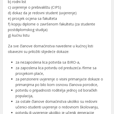
b) rodni list
c) uvjerenje o prebivalištu (CIPS)
d) dokaz da je redovni student (uvjerenje)
e) prosjek ocjena sa fakulteta
f) kopiju diplome o završenom fakultetu (za studente
postdiplomskog studija)
g) kućnu listu
Za sve članove domaćinstva navedene u kućnoj listi
obavezni su priložiti slijedeće dokaze:
za nezaposlena lica potvrda sa BIRO-a,
za zaposlena lica potvrdu od preduzeća /firme sa
prosjekom plaće,
za penzionere uvjerenje o visini primanja.te dokaze o
primanjima po bilo kom osnovu članova porodice,
potvrdu o pripadnosti roditelja jednoj od boračkih
populacija,
za ostale članove domaćinstva ukoliko su redovni
učenici-studenti uvjerenje o redovnom školovanju,
potvrdu ili uvjerenje ukoliko je učenik generacije