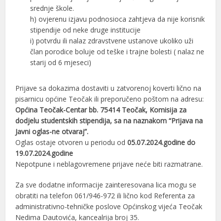
srednje škole.
h) ovjerenu izjavu podnosioca zahtjeva da nije korisnik
stipendije od neke druge institucije
i) potvrdu ili nalaz zdravstvene ustanove ukoliko uži
član porodice boluje od teške i trajne bolesti ( nalaz ne
starij od 6 mjeseci)
Prijave sa dokazima dostaviti u zatvorenoj koverti lično na
pisarnicu općine Teočak ili preporučeno poštom na adresu:
Općina Teočak-Centar bb. 75414 Teočak, Komisija za
dodjelu studentskih stipendija, sa na naznakom “Prijava na
Javni oglas-ne otvaraj”.
Oglas ostaje otvoren u periodu od
05.07.2024.godine do
19.07.2024.godine
Nepotpune i neblagovremene prijave neće biti razmatrane.
Za sve dodatne informacije zainteresovana lica mogu se
obratiti na telefon 061/946-972 ili lično kod Referenta za
administrativno-tehničke poslove Općinskog vijeća Teočak
Nedima Dautovića, kancealrija broj 35.