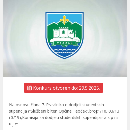
Konkurs otvoren do: 29.5.2025.
Na osnovu člana 7. Pravilnika o dodjeli studentskih
stipendija (“Službeni bilten Općine Teočak”,broj:1/10, 03/13
i 3/19),Komisija za dodjelu studentskih stipendija.r a s p i s
u j e: