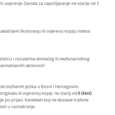
sti-uvjerenje Zavoda za zapošljavanje-ne starije od 3
sadašnjem školovanju ili ovjerenu kopiju indexa
o učešću i rezulatima domaćeg ili međunarodnog
z vannastavnih aktivnosti
d službenih jezika u Bosni i Hercegovini.
riginalu ili ovjerenoj kopiji, ne stariji od
6 (šest)
 po prijavi. Kandidati koji ne dostave tražene
zeti u razmatranje.