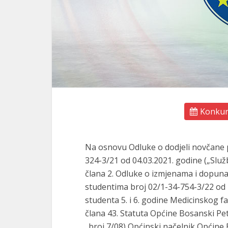
Konkurs
Na osnovu Odluke o dodjeli novčane 
324-3/21 od 04.03.2021. godine („Služ
člana 2. Odluke o izmjenama i dopun
studentima broj 02/1-34-754-3/22 od 28
studenta 5. i 6. godine Medicinskog f
člana 43. Statuta Općine Bosanski Pe
„broj 7/08) Općinski načelnik Općine 