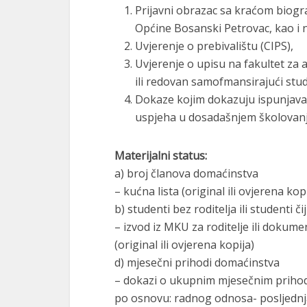
Prijavni obrazac sa kraćom biogra
Općine Bosanski Petrovac, kao i n
Uvjerenje o prebivalištu (CIPS),
Uvjerenje o upisu na fakultet za
ili redovan samofmansirajući stud
Dokaze kojim dokazuju ispunjavan
uspjeha u dosadašnjem školovanju
Materijalni status:
a) broj članova domaćinstva
– kućna lista (original ili ovjerena kop
b) studenti bez roditelja ili studenti čiji
– izvod iz MKU za roditelje ili dokument
(original ili ovjerena kopija)
d) mjesečni prihodi domaćinstva
– dokazi o ukupnim mjesečnim priho
po osnovu: radnog odnosa- posljednja p