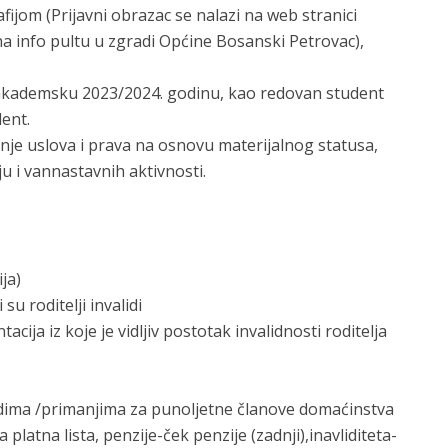
fijom (Prijavni obrazac se nalazi na web stranici
a info pultu u zgradi Općine Bosanski Petrovac),
 akademsku 2023/2024. godinu, kao redovan student
ent.
je uslova i prava na osnovu materijalnog statusa,
 i vannastavnih aktivnosti.
ija)
 su roditelji invalidi
acija iz koje je vidljiv postotak invalidnosti roditelja
dima /primanjima za punoljetne članove domaćinstva
latna lista, penzije-ček penzije (zadnji),inavliditeta-