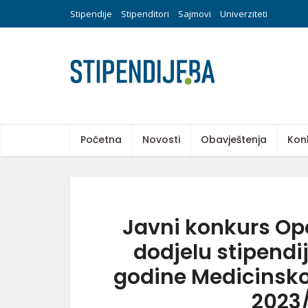
Stipendije
Stipenditori
Sajmovi
Univerziteti
Početna
Novosti
Obavještenja
Kon
Javni konkurs Op
dodjelu stipendij
godine Medicinsk
2023