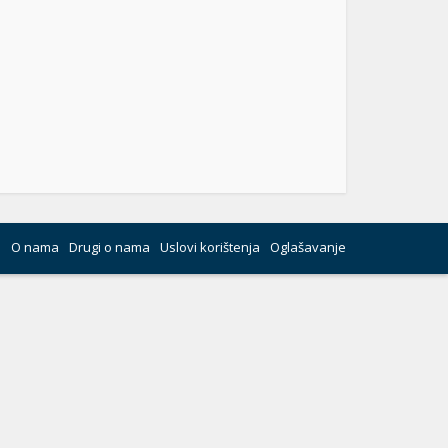
O nama
Drugi o nama
Uslovi korištenja
Oglašavanje