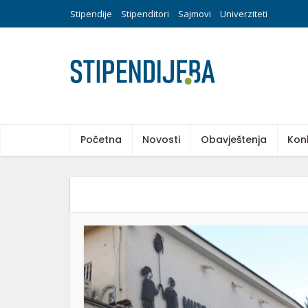
Stipendije
Stipenditori
Sajmovi
Univerziteti
Početna
Novosti
Obavještenja
Kon