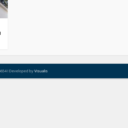
u
4654 I Developed by
Visualis