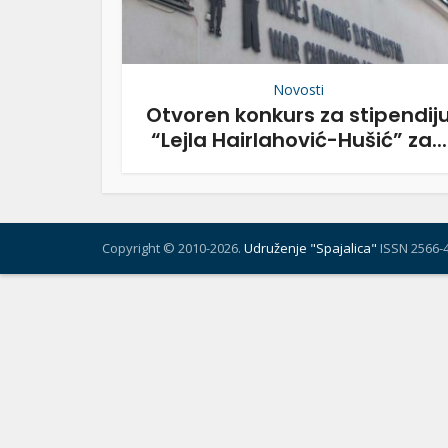
Novosti
Otvoren konkurs za stipendij
“Lejla Hairlahović-Hušić” za...
Copyright © 2010-2026.
Udruženje "Spajalica"
ISSN 2566-