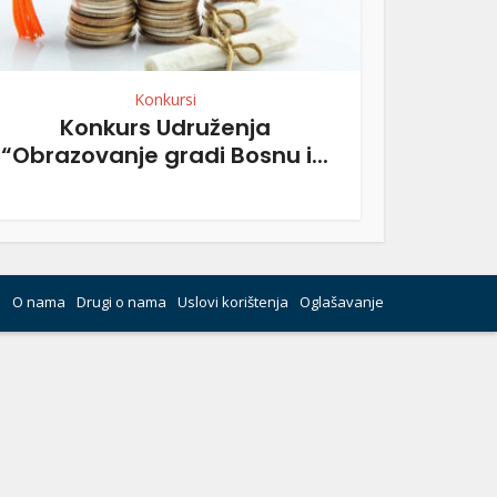
Konkursi
Konkurs Udruženja
“Obrazovanje gradi Bosnu i...
O nama
Drugi o nama
Uslovi korištenja
Oglašavanje