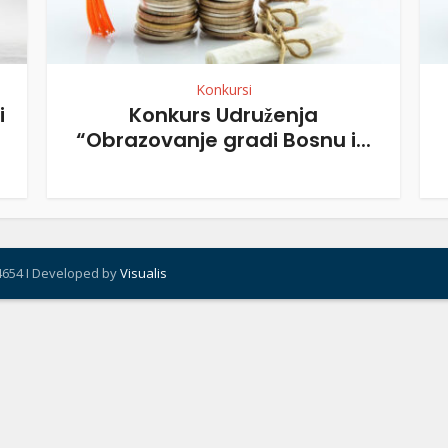
Konkursi
i
Konkurs Udruženja
“Obrazovanje gradi Bosnu i...
4654 I Developed by
Visualis