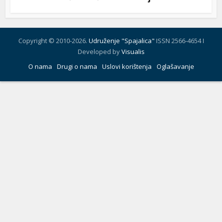
Copyright © 2010-2026.
Udruženje "Spajalica"
ISSN 2566-4654 I
Developed by
Visualis
O nama
Drugi o nama
Uslovi korištenja
Oglašavanje