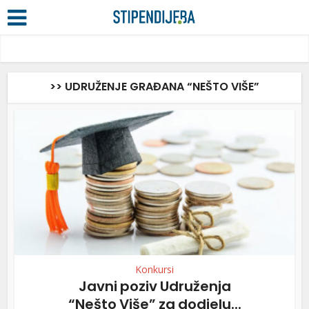
>> UDRUŽENJE GRAĐANA “NEŠTO VIŠE”
Konkursi
Javni poziv Udruženja
“Nešto Više” za dodjelu...