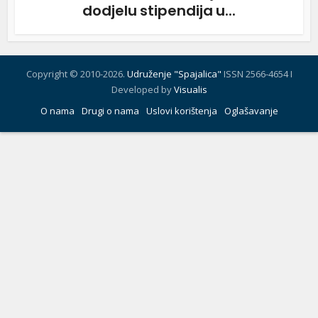
dodjelu stipendija u...
Copyright © 2010-2026.
Udruženje "Spajalica"
ISSN 2566-4654 I
Developed by
Visualis
O nama
Drugi o nama
Uslovi korištenja
Oglašavanje