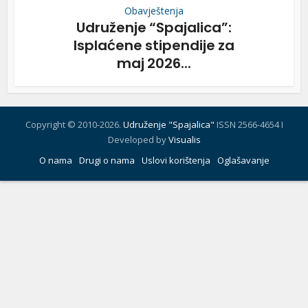
Obavještenja
Udruženje “Spajalica”:
Isplaćene stipendije za
maj 2026...
Copyright © 2010-2026.
Udruženje "Spajalica"
ISSN 2566-4654 I
Developed by
Visualis
O nama
Drugi o nama
Uslovi korištenja
Oglašavanje