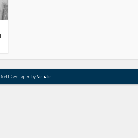
a
4654 I Developed by
Visualis