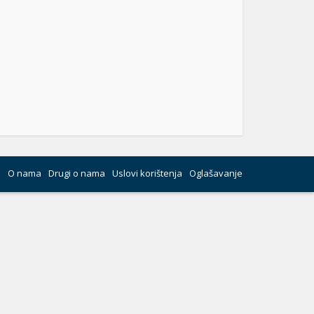
O nama
Drugi o nama
Uslovi korištenja
Oglašavanje