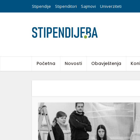
Stipendije
Stipenditori
Sajmovi
Univerziteti
Početna
Novosti
Obavještenja
Kon