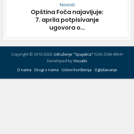
Novosti
Opština Foča najavljuje:
7. aprila potpisivanje
ugovora o...
Copyright © 2010-2026.
Udruženje "Spajalica"
ISSN 2566-4654 I
Developed by
Visualis
O nama
Drugi o nama
Uslovi korištenja
Oglašavanje