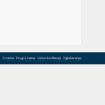
O nama
Drugi o nama
Uslovi korištenja
Oglašavanje