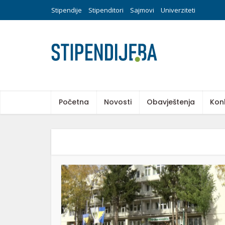
Stipendije
Stipenditori
Sajmovi
Univerziteti
Početna
Novosti
Obavještenja
Kon