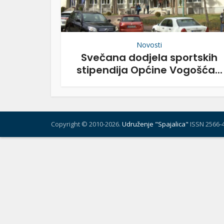
Novosti
Svečana dodjela sportskih
stipendija Općine Vogošća...
Copyright © 2010-2026.
Udruženje "Spajalica"
ISSN 2566-