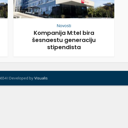
Novosti
Kompanija M:tel bira
šesnaestu generaciju
stipendista
4654 I Developed by
Visualis