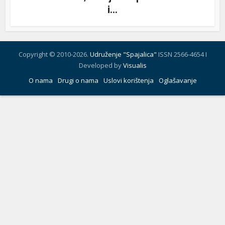
i...
Copyright © 2010-2026.
Udruženje "Spajalica"
ISSN 2566-4654 I
Developed by
Visualis
O nama
Drugi o nama
Uslovi korištenja
Oglašavanje