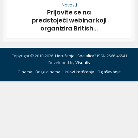
Novosti
Prijavite se na
predstojeći webinar koji
organizira British...
Copyright © 2010-2026.
Udruženje "Spajalica"
ISSN 2566-4654 I
Developed by
Visualis
O nama
Drugi o nama
Uslovi korištenja
Oglašavanje