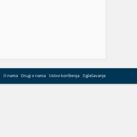
O nama
Drugi o nama
Uslovi korištenja
Oglašavanje