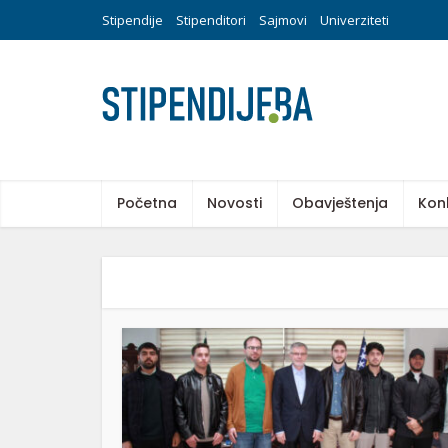
Stipendije
Stipenditori
Sajmovi
Univerziteti
Početna
Novosti
Obavještenja
Kon