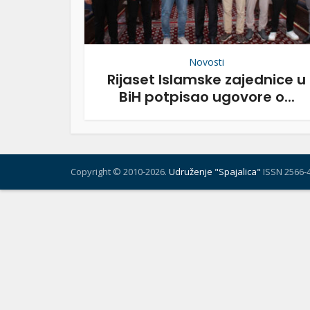
Novosti
Rijaset Islamske zajednice u
BiH potpisao ugovore o...
Copyright © 2010-2026.
Udruženje "Spajalica"
ISSN 2566-