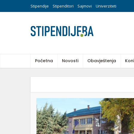
Stipendije
Stipenditori
Sajmovi
Univerziteti
Početna
Novosti
Obavještenja
Kon