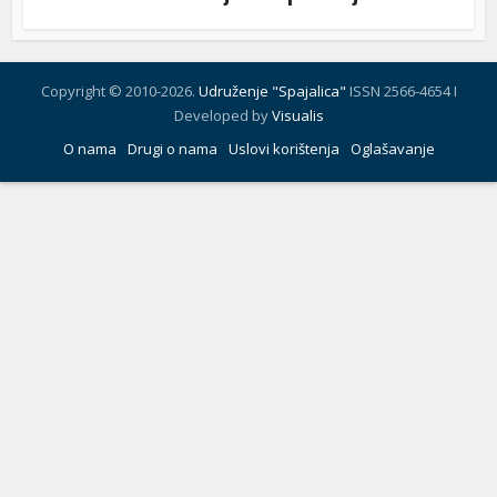
Copyright © 2010-2026.
Udruženje "Spajalica"
ISSN 2566-4654 I
Developed by
Visualis
O nama
Drugi o nama
Uslovi korištenja
Oglašavanje