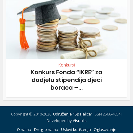
Konkursi
Konkurs Fonda “IKRE” za
dodjelu stipendija djeci
boraca –...
Copyright © 2010-2026.
Udruženje "Spajalica"
ISSN 2566-4654 I
Developed by
Visualis
O nama
Drugi o nama
Uslovi korištenja
Oglašavanje