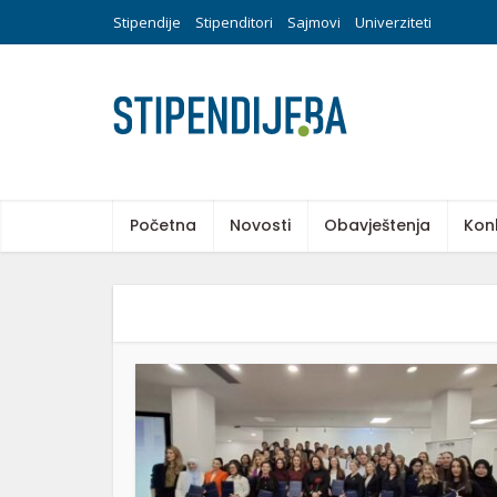
Stipendije
Stipenditori
Sajmovi
Univerziteti
Početna
Novosti
Obavještenja
Kon