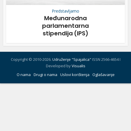
Predstavljamo
Međunarodna
parlamentarna
stipendija (IPS)
Copyright © 2010-2026.
Udruženje "Spajalica"
ISSN 2566-4654 I
Developed by
Visualis
O nama
Drugi o nama
Uslovi korištenja
Oglašavanje