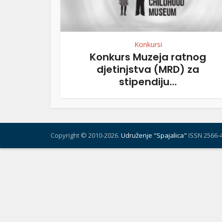
Konkursi
Konkurs Muzeja ratnog
djetinjstva (MRD) za
stipendiju...
Copyright © 2010-2026.
Udruženje "Spajalica"
ISSN 2566-