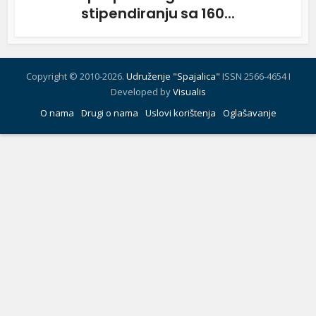
stipendiranju sa 160...
Copyright © 2010-2026.
Udruženje "Spajalica"
ISSN 2566-4654 I
Developed by
Visualis
O nama
Drugi o nama
Uslovi korištenja
Oglašavanje