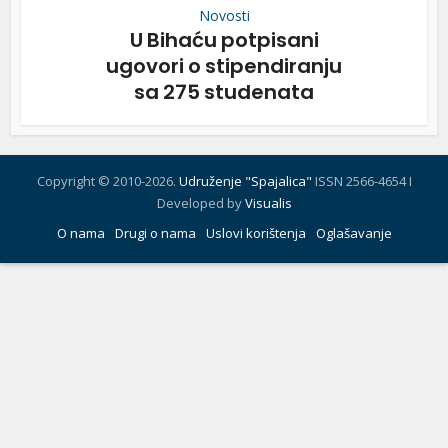
Novosti
U Bihaću potpisani
ugovori o stipendiranju
sa 275 studenata
Copyright © 2010-2026.
Udruženje "Spajalica"
ISSN 2566-4654 I
Developed by
Visualis
O nama
Drugi o nama
Uslovi korištenja
Oglašavanje