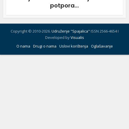
potpora...
Copyright © 2010-2026.
Udruženje "Spajalica"
ISSN 2566-4654 I
Developed by
Visualis
O nama
Drugi o nama
Uslovi korištenja
Oglašavanje