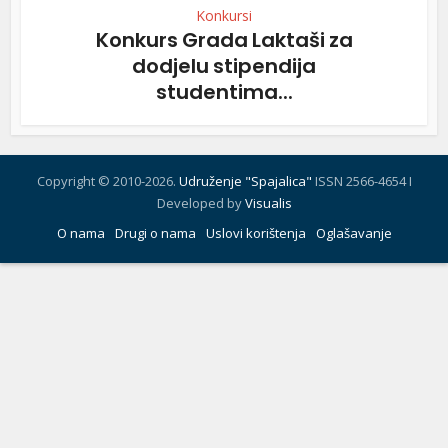
Konkursi
Konkurs Grada Laktaši za
dodjelu stipendija
studentima...
Copyright © 2010-2026.
Udruženje "Spajalica"
ISSN 2566-4654 I
Developed by
Visualis
O nama
Drugi o nama
Uslovi korištenja
Oglašavanje