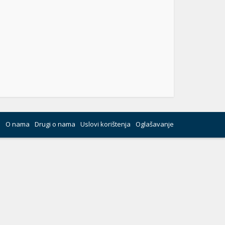
O nama
Drugi o nama
Uslovi korištenja
Oglašavanje