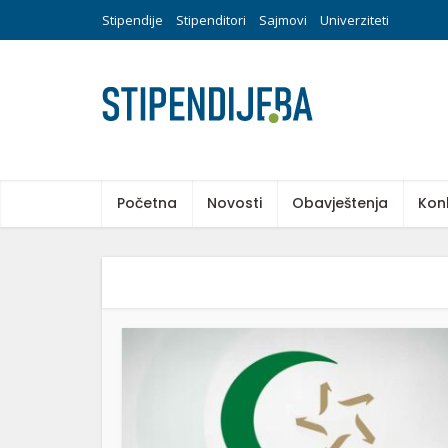
Stipendije
Stipenditori
Sajmovi
Univerziteti
Početna
Novosti
Obavještenja
Kon