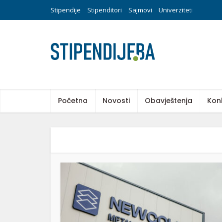
Stipendije
Stipenditori
Sajmovi
Univerziteti
Početna
Novosti
Obavještenja
Kon