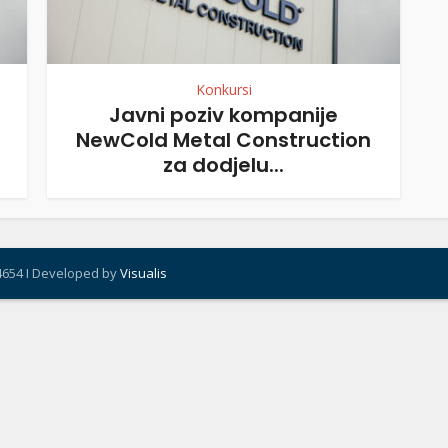
Konkursi
Javni poziv kompanije
NewCold Metal Construction
za dodjelu...
4654 I Developed by
Visualis