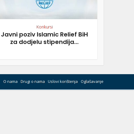
Konkursi
Javni poziv Islamic ­­Relief BiH
za dodjelu stipendija...
O nama
Drugi o nama
Uslovi korištenja
Oglašavanje