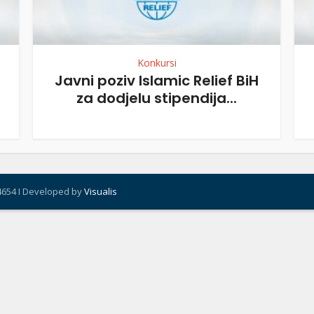
Konkursi
Javni poziv Islamic ­­Relief BiH
za dodjelu stipendija...
4654 I Developed by
Visualis