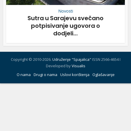
Novosti
Sutra u Sarajevu svečano
potpisivanje ugovora o
dodjeli...
Copyright © 2010-2026.
Udruženje "Spajalica"
ISSN 2566-4654 I
Developed by
Visualis
O nama
Drugi o nama
Uslovi korištenja
Oglašavanje