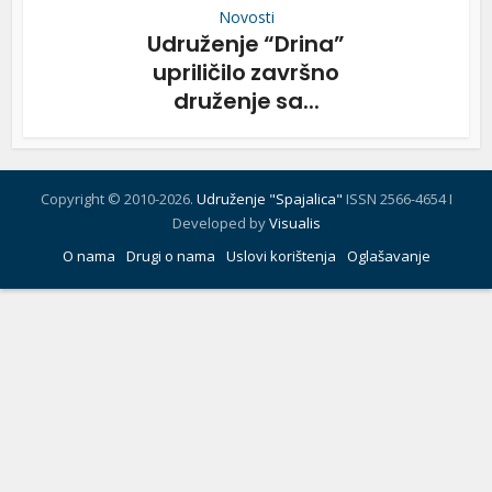
Novosti
Udruženje “Drina”
upriličilo završno
druženje sa...
Copyright © 2010-2026.
Udruženje "Spajalica"
ISSN 2566-4654 I
Developed by
Visualis
O nama
Drugi o nama
Uslovi korištenja
Oglašavanje