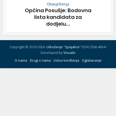
Obavještenja
Općina Posušje: Bodovna
lista kandidata za
dodjelu...
Copyright © 2010-2026.
Udruženje "Spajalica"
ISSN 2566-4654 I
Developed by
Visualis
O nama
Drugi o nama
Uslovi korištenja
Oglašavanje