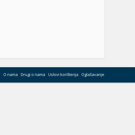
O nama
Drugi o nama
Uslovi korištenja
Oglašavanje