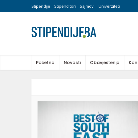
Stipendije
Stipenditori
Sajmovi
Univerziteti
Početna
Novosti
Obavještenja
Kon