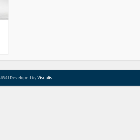
.
4654 I Developed by
Visualis