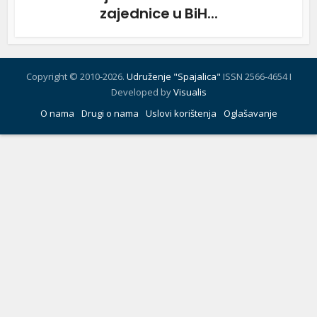
zajednice u BiH...
Copyright © 2010-2026.
Udruženje "Spajalica"
ISSN 2566-4654 I
Developed by
Visualis
O nama
Drugi o nama
Uslovi korištenja
Oglašavanje