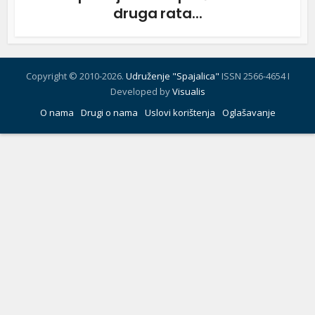
druga rata...
Copyright © 2010-2026.
Udruženje "Spajalica"
ISSN 2566-4654 I
Developed by
Visualis
O nama
Drugi o nama
Uslovi korištenja
Oglašavanje