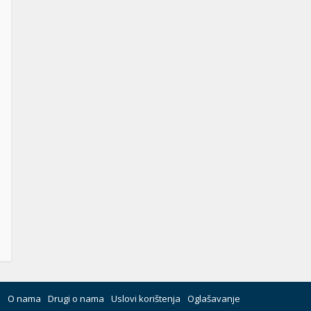
O nama
Drugi o nama
Uslovi korištenja
Oglašavanje