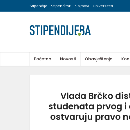
Stipendije
Stipenditori
Sajmovi
Univerziteti
Početna
Novosti
Obavještenja
Kon
Vlada Brčko dist
studenata prvog i 
ostvaruju pravo na