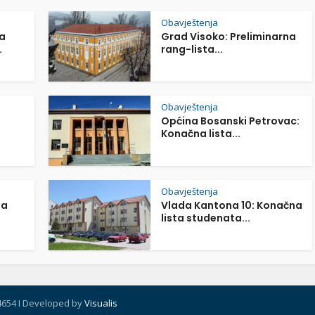
Obavještenja
a
Grad Visoko: Preliminarna
.
rang-lista...
Obavještenja
Općina Bosanski Petrovac:
Konačna lista...
Obavještenja
na
Vlada Kantona 10: Konačna
lista studenata...
4654 I Developed by
Visualis