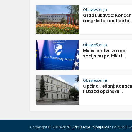
Obavještenja
Grad Lukavac: Konačn
rang-lista kandidata..
Obavještenja
Ministarstvo za rad,
socijalnu politiku i...
Obavještenja
Općina Tešanj: Konač
lista za općinsku...
Copyright © 2010-2026.
Udruženje "Spajalica"
ISSN 2566-