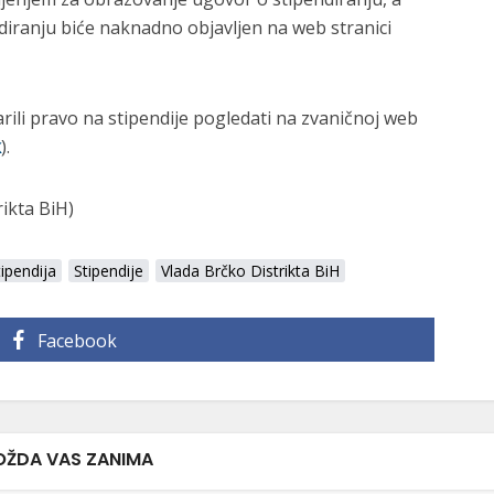
diranju biće naknadno objavljen na web stranici
rili pravo na stipendije pogledati na zvaničnoj web
k
).
rikta BiH)
tipendija
Stipendije
Vlada Brčko Distrikta BiH
Facebook
ŽDA VAS ZANIMA