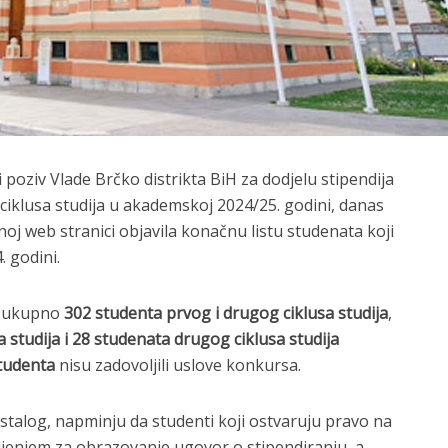
 poziv Vlade Brčko distrikta BiH za dodjelu stipendija
iklusa studija u akademskoj 2024/25. godini, danas
noj web stranici objavila konačnu listu studenata koji
. godini.
se ukupno
302 studenta prvog i drugog ciklusa studija
,
 studija i 28 studenata drugog ciklusa studija
tudenta
nisu zadovoljili uslove konkursa.
ostalog, napminju da studenti koji ostvaruju pravo na
jeljenjem za obrazovanje ugovor o stipendiranju, a