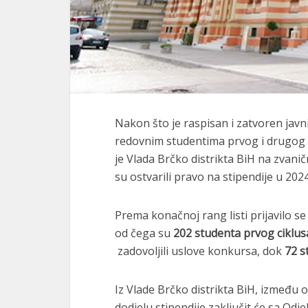
Nakon što je raspisan i zatvoren javni
redovnim studentima prvog i drugog c
je Vlada Brčko distrikta BiH na zvanič
su ostvarili pravo na stipendije u 2024
Prema konačnoj rang listi prijavilo 
od čega su
202 studenta prvog ciklusa
zadovoljili uslove konkursa, dok
72 s
Iz Vlade Brčko distrikta BiH, između 
dodjelu stipendije zaključit će sa Od