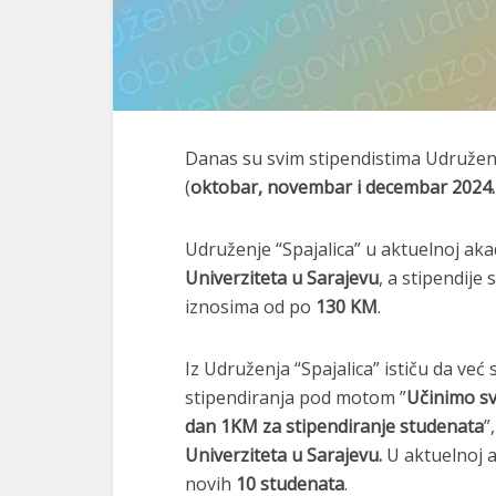
Danas su svim stipendistima Udruženja
(
oktobar, novembar i decembar 2024.
Udruženje “Spajalica” u aktuelnoj ak
Univerziteta u Sarajevu
, a stipendije 
iznosima od po
130 KM
.
Iz Udruženja “Spajalica” ističu da ve
stipendiranja pod motom ”
Učinimo sv
dan 1KM za stipendiranje studenata
”
Univerziteta u Sarajevu.
U aktuelnoj 
novih
10 studenata
.