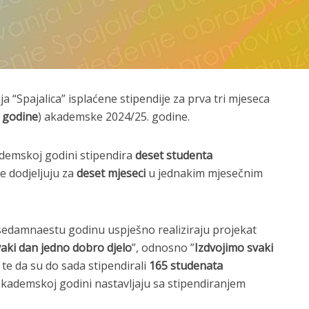
 “Spajalica” isplaćene stipendije za prva tri mjeseca
 godine
) akademske 2024/25. godine.
ademskoj godini stipendira
deset studenta
se dodjeljuju za
deset mjeseci
u jednakim mjesečnim
ć sedamnaestu godinu uspješno realiziraju projekat
aki dan jedno dobro djelo
”, odnosno ”
Izdvojimo svaki
, te da su do sada stipendirali
165 studenata
akademskoj godini nastavljaju sa stipendiranjem