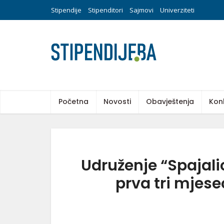
Stipendije
Stipenditori
Sajmovi
Univerziteti
Početna
Novosti
Obavještenja
Kon
Udruženje “Spajalic
prva tri mjese