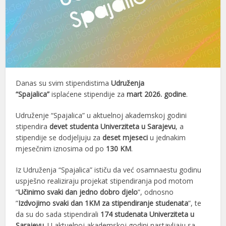
Danas su svim stipendistima
Udruženja
“Spajalica”
isplaćene stipendije za
mart 2026. godine
.
Udruženje “Spajalica” u aktuelnoj akademskoj godini
stipendira
devet studenta Univerziteta u Sarajevu
, a
stipendije se dodjeljuju za
deset mjeseci
u jednakim
mjesečnim iznosima od po
130 KM
.
Iz Udruženja “Spajalica” ističu da već osamnaestu godinu
uspješno realiziraju projekat stipendiranja pod motom
”
Učinimo svaki dan jedno dobro djelo
”, odnosno
”
Izdvojimo svaki dan 1KM za stipendiranje studenata
”, te
da su do sada stipendirali
174 studenata Univerziteta u
Sarajevu.
U aktuelnoj akademskoj godini nastavljaju sa