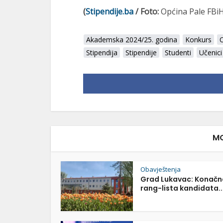
(
Stipendije.ba
/ Foto:
Općina Pale FBi
Akademska 2024/25. godina
Konkurs
O
Stipendija
Stipendije
Studenti
Učenici
MO
Obavještenja
Grad Lukavac: Konačn
rang-lista kandidata..