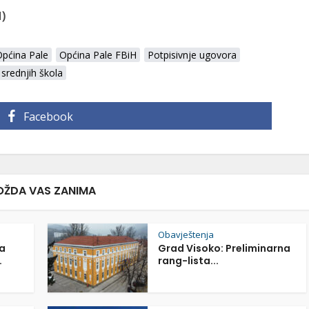
H
)
pćina Pale
Općina Pale FBiH
Potpisivnje ugovora
 srednjih škola
Facebook
ŽDA VAS ZANIMA
Obavještenja
a
Grad Visoko: Preliminarna
.
rang-lista...