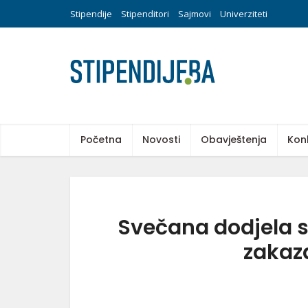
Stipendije
Stipenditori
Sajmovi
Univerziteti
Početna
Novosti
Obavještenja
Kon
Svečana dodjela s
zakaz