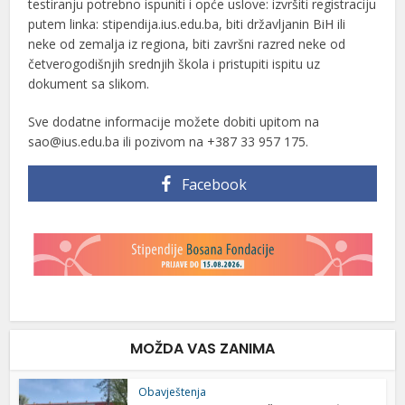
testiranju potrebno ispuniti i opće uslove: izvršiti registraciju
putem linka: stipendija.ius.edu.ba, biti državljanin BiH ili
neke od zemalja iz regiona, biti završni razred neke od
četverogodišnjih srednjih škola i pristupiti ispitu uz
dokument sa slikom.
Sve dodatne informacije možete dobiti upitom na
sao@ius.edu.ba ili pozivom na +387 33 957 175.
Facebook
MOŽDA VAS ZANIMA
Obavještenja