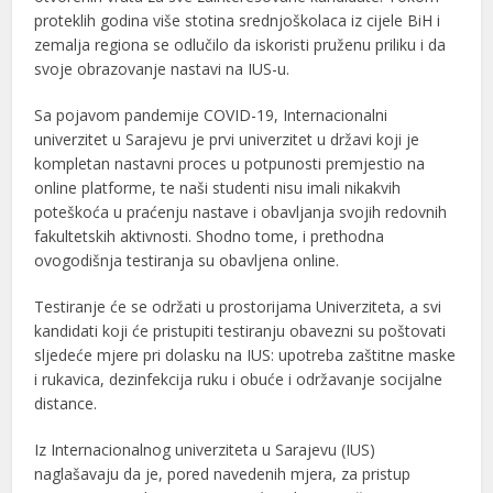
proteklih godina više stotina srednjoškolaca iz cijele BiH i
zemalja regiona se odlučilo da iskoristi pruženu priliku i da
svoje obrazovanje nastavi na IUS-u.
Sa pojavom pandemije COVID-19, Internacionalni
univerzitet u Sarajevu je prvi univerzitet u državi koji je
kompletan nastavni proces u potpunosti premjestio na
online platforme, te naši studenti nisu imali nikakvih
poteškoća u praćenju nastave i obavljanja svojih redovnih
fakultetskih aktivnosti. Shodno tome, i prethodna
ovogodišnja testiranja su obavljena online.
Testiranje će se održati u prostorijama Univerziteta, a svi
kandidati koji će pristupiti testiranju obavezni su poštovati
sljedeće mjere pri dolasku na IUS: upotreba zaštitne maske
i rukavica, dezinfekcija ruku i obuće i održavanje socijalne
distance.
Iz Internacionalnog univerziteta u Sarajevu (IUS)
naglašavaju da je, pored navedenih mjera, za pristup