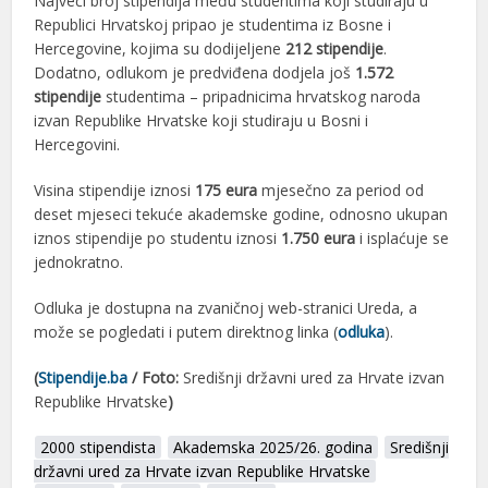
Najveći broj stipendija među studentima koji studiraju u
Republici Hrvatskoj pripao je studentima iz Bosne i
Hercegovine, kojima su dodijeljene
212 stipendije
.
Dodatno, odlukom je predviđena dodjela još
1.572
stipendije
studentima – pripadnicima hrvatskog naroda
izvan Republike Hrvatske koji studiraju u Bosni i
Hercegovini.
Visina stipendije iznosi
175 eura
mjesečno za period od
deset mjeseci tekuće akademske godine, odnosno ukupan
iznos stipendije po studentu iznosi
1.750 eura
i isplaćuje se
jednokratno.
Odluka je dostupna na zvaničnoj web-stranici Ureda, a
može se pogledati i putem direktnog linka (
odluka
).
(
Stipendije.ba
/ Foto:
Središnji državni ured za Hrvate izvan
Republike Hrvatske
)
2000 stipendista
Akademska 2025/26. godina
Središnji
državni ured za Hrvate izvan Republike Hrvatske