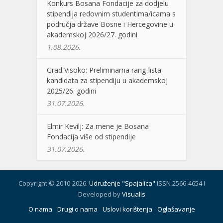
Konkurs Bosana Fondacije za dodjelu
stipendija redovnim studentima/icama s
područja države Bosne i Hercegovine u
akademskoj 2026/27. godini
1.08.2026.
Grad Visoko: Preliminarna rang-lista
kandidata za stipendiju u akademskoj
2025/26. godini
31.07.2026.
Elmir Kevilj: Za mene je Bosana
Fondacija više od stipendije
31.07.2026.
Copyright © 2010-2026.
Udruženje "Spajalica"
ISSN 2566-4654 I
Developed by
Visualis
O nama
Drugi o nama
Uslovi korištenja
Oglašavanje