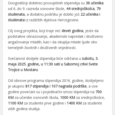
Ovogodišnji dobitnici prosvjetinih stipendija su
36 učenika
od 6. do 9. razreda osnovne škole,
44 srednjoškolca
,
79
studenata
, a dodatnu podršku je dobilo još
22 učenika i
studenata
iz različitih dijelova Hercegovine.
Cilj ovog projekta, koji traje već
devet godina
, jeste da
podstakne obrazovanje, akademski napredak i društveno
angažovanje mladih, kao i da okuplja mlade ljude oko
temeljnih životnih i društvenih vrijednosti.
Svečanost dodjele stipendija biće održana u
subotu, 3.
maja 2025. godine, u 11:30 sati u Sabornoj crkvi Svete
Trojice u Mostaru
.
Od obnove programa stipendija 2016. godine, dodijeljeno
je ukupno
817 stipendija i 107 nagrada podrške
, a ove
godine povećani su i pojedinačni iznosi stipendija na
700
KM
za učenike osnovnih škola,
1000 KM
za srednjoškolce,
1100 KM
za studente prve godine i
1400 KM
za studente
viših godina studija.