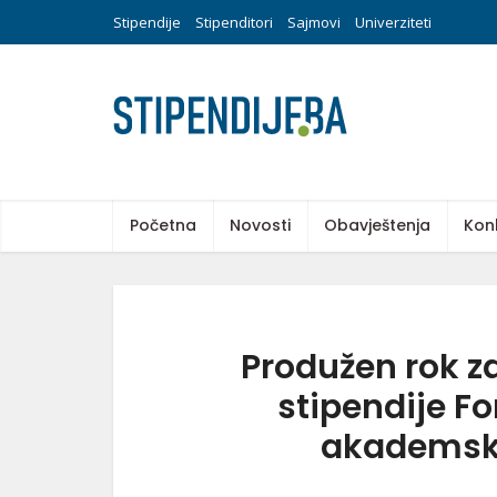
Stipendije
Stipenditori
Sajmovi
Univerziteti
Početna
Novosti
Obavještenja
Kon
Produžen rok z
stipendije F
akademsku