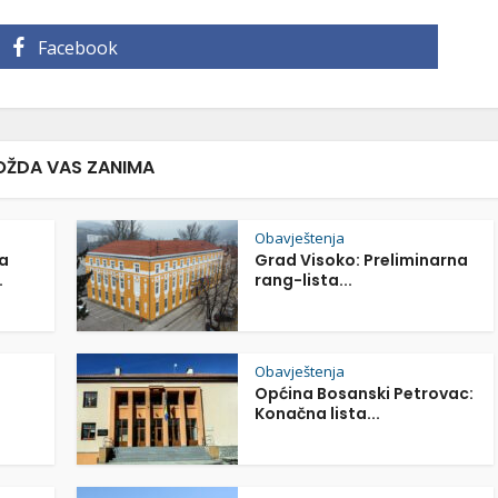
Facebook
ŽDA VAS ZANIMA
Obavještenja
a
Grad Visoko: Preliminarna
.
rang-lista...
Obavještenja
Općina Bosanski Petrovac:
Konačna lista...