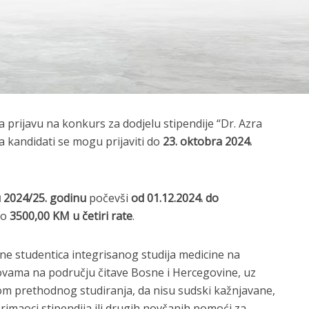
a prijavu na konkurs za dodjelu stipendije “Dr. Azra
, a kandidati se mogu prijaviti do
23. oktobra 2024.
2024/25. godinu
počevši
od 01.12.2024. do
no
3500,00 KM u četiri rate
.
e studentica integrisanog studija medicine na
vama na području čitave Bosne i Hercegovine, uz
om prethodnog studiranja, da nisu sudski kažnjavane,
primaoci stipendija ili drugih novčanih pomoći za