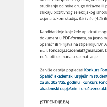
studiranje od neke druge državne ili pr
slučaju pozitivnog selekcijskog isho
ocjena tokom studija: 8.5 i više (4.25 
Kandidatkinje koje žele aplicirati mog
dokument u
PDF-formatu
, sa jasno 
Spahić’” ili “Prijava na stipendiju ‘Dr. A
mail:
fondacijaacademia@gmail.com
. 
neće biti uzimana u razmatranje.
Za više detalja pogledati
Konkurs Fond
Spahić” akademski uspješnim student
za ak. 2024/25. godinu
i
Konkurs Fonda
akademski uspješnim i društveno akti
(STIPENDIJE.BA)