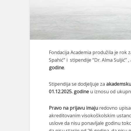
Fondacija Academia produžila je rok z
Spahić” i stipendije “Dr. Alma Suljić” 
godine
.
Stipendija se dodjeljuje za
akademsku 
01.12.2025. godine
u iznosu od ukup
Pravo na prijavu imaju
redovno upisan
akreditovanim visokoškolskim ustano
uslove da nisu ponavljale godinu tok
da nisu starije od 26 godina, da nisu 