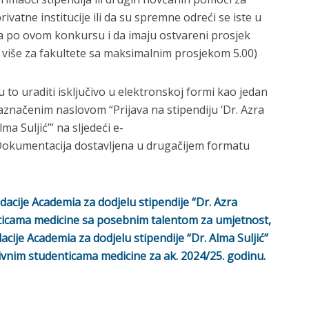
ivatne institucije ili da su spremne odreći se iste u
da po ovom konkursu i da imaju ostvareni prosjek
ili više za fakultete sa maksimalnim prosjekom 5.00)
u to uraditi isključivo u elektronskoj formi kao jedan
naznačenim naslovom “Prijava na stipendiju ‘Dr. Azra
lma Suljić’” na sljedeći e-
Dokumentacija dostavljena u drugačijem formatu
acije Academia za dodjelu stipendije “Dr. Azra
icama medicine sa posebnim talentom za umjetnost,
cije Academia za dodjelu stipendije “Dr. Alma Suljić”
vnim studenticama medicine za ak. 2024/25. godinu.