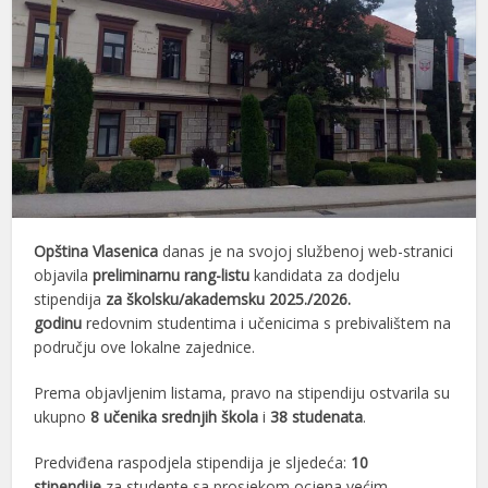
Opština Vlasenica
danas je na svojoj službenoj web-stranici
objavila
preliminarnu rang-listu
kandidata za dodjelu
stipendija
za školsku/akademsku 2025./2026.
godinu
redovnim studentima i učenicima s prebivalištem na
području ove lokalne zajednice.
Prema objavljenim listama, pravo na stipendiju ostvarila su
ukupno
8 učenika srednjih škola
i
38 studenata
.
Predviđena raspodjela stipendija je sljedeća:
10
stipendije
za studente sa prosjekom ocjena većim