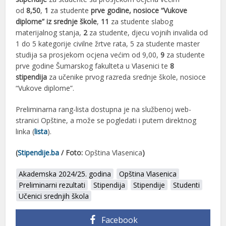
od
8,50
,
1
za studente
prve godine, nosioce “Vukove
diplome” iz srednje škole
,
11
za studente slabog
materijalnog stanja,
2
za studente, djecu vojnih invalida od
1 do 5 kategorije civilne žrtve rata, 5 za studente master
studija sa prosjekom ocjena većim od 9,00,
9
za studente
prve godine Šumarskog fakulteta u Vlasenici te
8
stipendija
za učenike prvog razreda srednje škole, nosioce
“Vukove diplome”.
Preliminarna rang-lista dostupna je na službenoj web-
stranici Opštine, a može se pogledati i putem direktnog
linka (
lista
).
(
Stipendije.ba
/ Foto:
Opština Vlasenica
)
Akademska 2024/25. godina
Opština Vlasenica
Preliminarni rezultati
Stipendija
Stipendije
Studenti
Učenici srednjih škola
Facebook