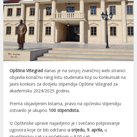
Opština Višegrad
danas je na svojoj zvaničnoj web-stranici
objavila konačnu rang-listu studenata koji su konkurisali na
Javni konkurs za dodjelu stipendija Opštine Višegrad za
akademsku 2024/2025 godinu.
Prema objavljenim listama, pravo na općinsku stipendiju
ostvarilo je ukupno
100 stipendista.
Iz Opštinske uprave najavljeno je i svečano potpisivanje
ugovora koje će biti održano
u srijedu, 9. aprila,
u
skupštinskoj sali sa početkom u 9.00 sati.