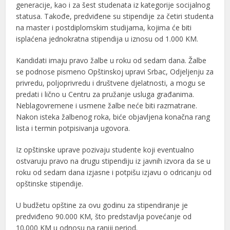
generacije, kao i za šest studenata iz kategorije socijalnog
statusa. Takođe, predviđene su stipendije za četiri studenta
na master i postdiplomskim studijama, kojima će biti
isplaćena jednokratna stipendija u iznosu od 1.000 KM.
Kandidati imaju pravo žalbe u roku od sedam dana. Žalbe
se podnose pismeno Opštinskoj upravi Srbac, Odjeljenju za
privredu, poljoprivredu i društvene djelatnosti, a mogu se
predati i lično u Centru za pružanje usluga građanima.
Neblagovremene i usmene žalbe neće biti razmatrane.
Nakon isteka žalbenog roka, biće objavljena konačna rang
lista i termin potpisivanja ugovora.
Iz opštinske uprave pozivaju studente koji eventualno
ostvaruju pravo na drugu stipendiju iz javnih izvora da se u
roku od sedam dana izjasne i potpišu izjavu o odricanju od
opštinske stipendije.
U budžetu opštine za ovu godinu za stipendiranje je
predviđeno 90.000 KM, što predstavlja povećanje od
10.000 KM u odnosu na raniji period.