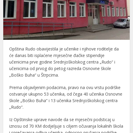
Opština Rudo obavijestila je učenike i njihove roditelje da
će danas biti isplaćene mjesečne đačke stipendije
učenicima prve godine Srednjoškolskog centra „Rudo“ i
učenicima od prvog do petog razreda Osnovne škole
„Boško Buha“ u Štrpcima.
Prema objavljenim podacima, pravo na ovu vrstu podrške
ostvaruje ukupno 53 učenika, od čega 40 učenika Osnovne
škole „Boško Buha“ i 13 učenika Srednjoškolskog centra
„Rudo“.
Iz Opštinske uprave navode da se mjesečni podsticaj u
iznosu od 70 KM dodjeljuje s ciljem očuvanja lokalnih škola
i sprečavanja odliva učenika, odnosno pružanja podrške