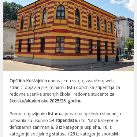
Opština Kostajnica
danas je na svojoj zvaničnoj web-
stranici objavila preliminarnu listu dobitnika stipendija za
redovne učenike srednjih škola i redovne studente
za
školsku/akademsku 2025/26. godinu.
Prema objavljenim listama, pravo na općinsku stipendiju
ostvarila su ukupno
54 stipendista
, i to:
13
iz kategorije
deficitarnih zanimanja,
8
iz kategorije uspjeha,
10
iz
kategorije socijalnog statusa i
23
iz kategorije sportskih