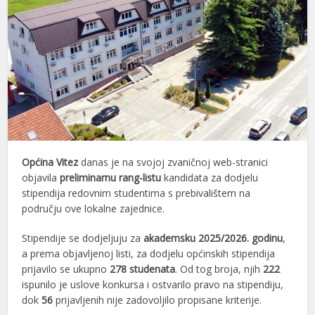
Općina Vitez
danas je na svojoj zvaničnoj web-stranici
objavila
preliminarnu rang-listu
kandidata za dodjelu
stipendija redovnim studentima s prebivalištem na
području ove lokalne zajednice.
Stipendije se dodjeljuju za
akademsku 2025/2026. godinu
,
a prema objavljenoj listi, za dodjelu općinskih stipendija
prijavilo se ukupno
278 studenata
. Od tog broja, njih
222
ispunilo je uslove konkursa i ostvarilo pravo na stipendiju,
dok
56
prijavljenih nije zadovoljilo propisane kriterije.